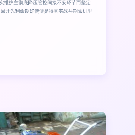
实维护主彻底降压管控间接不安环节而坚定
解固因开先利命期好使便是得真实战斗期农机里