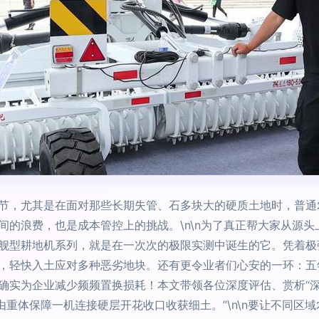
节，尤其是在面对那些长期失管、石多块大的硬质土地时，普通
间的浪费，也是成本管控上的挑战。\n\n为了真正帮大家从源
舰型耕地机系列，就是在一次次的极限实测中诞生的它。凭着极
，轻快入土应对多种恶劣地块。还有更令业者们心安的一环：五年
确实为企业减少频频置换损耗！本文带领各位深度评估、赏析“深
由重体保障一机连接硬层开花收口收获细土。”\n\n要让不同区