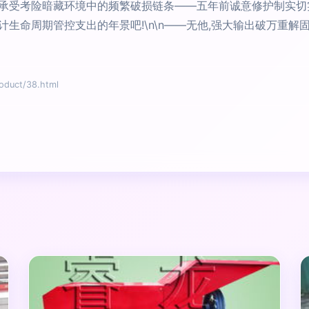
承受考险暗藏环境中的频繁破损链条——五年前诚意修护制实切
生命周期管控支出的年景吧!\n\n——无他,强大输出破万重
uct/38.html